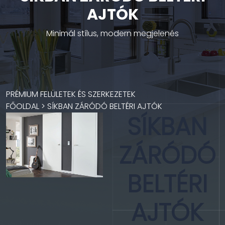
AJTÓK
Minimál stílus, modern megjelenés
PRÉMIUM FELÜLETEK ÉS SZERKEZETEK
FŐOLDAL
> SÍKBAN ZÁRÓDÓ BELTÉRI AJTÓK
SÍKBAN
ZÁRÓDÓ
BELTÉRI
AJTÓK