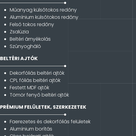
Műanyag külsőtokos redőny
Alumínium külsőtokos redőny
Felső tokos redőny
Zsalúzia
Beltéri árnyékolás
Szúnyogháló
BELTÉRI AJTÓK
Dekorfóliás beltéri ajtók
CPL fóliás beltéri ajtók
Festett MDF ajtók
Tömör fenyő beltéri ajtók
PRÉMIUM FELÜLETEK, SZERKEZETEK
Faerezetes és dekorfóliás felületek
Alumínium borítás