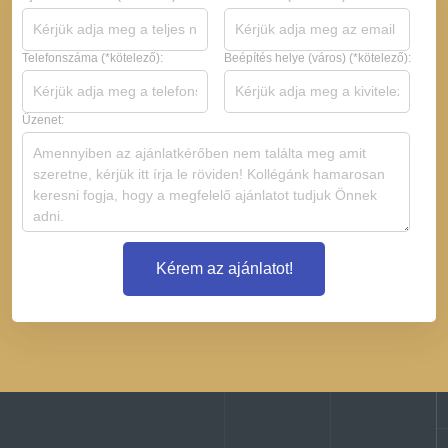
Telefonszáma (*kötelező):
Beépítés helye (város) (*kötelező):
Üzenet:
Kérem az ajánlatot!