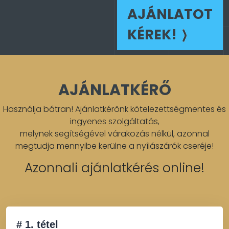
AJÁNLATOT
KÉREK!
AJÁNLATKÉRŐ
Használja bátran! Ajánlatkérőnk kötelezettségmentes és
ingyenes szolgáltatás,
melynek segítségével várakozás nélkül, azonnal
megtudja mennyibe kerülne a nyílászárók cseréje!
Azonnali ajánlatkérés online!
# 1. tétel