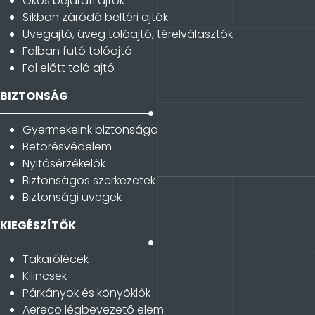
Okos bejárati ajtók
Síkban záródó beltéri ajtók
Üvegajtó, üveg tolóajtó, térelválasztók
Falban futó tolóajtó
Fal előtt toló ajtó
BIZTONSÁG
Gyermekeink biztonsága
Betörésvédelem
Nyitásérzékelők
Biztonságos szerkezetek
Biztonsági üvegek
KIEGÉSZÍTŐK
Takarólécek
Kilincsek
Párkányok és könyöklők
Aereco légbevezető elem